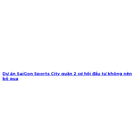
Dự án SaiGon Sports City quận 2 cơ hội đầu tư không nên
bỏ qua