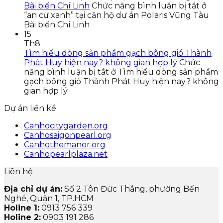
Bãi biển Chí Linh
Chức năng bình luận bị tắt
ở
“an cư xanh” tại căn hộ dự án Polaris Vũng Tàu
Bãi biển Chí Linh
15
Th8
Tìm hiểu dòng sản phẩm gạch bông gió Thành
Phát Huy hiện nay? không gian hợp lý
Chức
năng bình luận bị tắt
ở Tìm hiểu dòng sản phẩm
gạch bông gió Thành Phát Huy hiện nay? không
gian hợp lý
Dự án liền kề
Canhocitygarden.org
Canhosaigonpearl.org
Canhothemanor.org
Canhopearlplaza.net
Liên hệ
Địa chỉ dự án:
Số 2 Tôn Đức Thắng, phường Bến
Nghé, Quận 1, TP.HCM
Holine 1:
0913 756 339
Holine 2:
0903 191 286