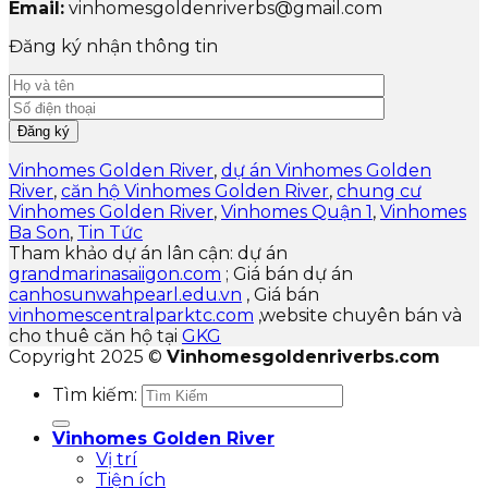
Email:
vinhomesgoldenriverbs@gmail.com
Đăng ký nhận thông tin
Vinhomes Golden River
,
dự án Vinhomes Golden
River
,
căn hộ Vinhomes Golden River
,
chung cư
Vinhomes Golden River
,
Vinhomes Quận 1
,
Vinhomes
Ba Son
,
Tin Tức
Tham khảo dự án lân cận: dự án
grandmarinasaiigon.com
; Giá bán dự án
canhosunwahpearl.edu.vn
, Giá bán
vinhomescentralparktc.com
,website chuyên bán và
cho thuê căn hộ tại
GKG
Copyright 2025 ©
Vinhomesgoldenriverbs.com
Tìm kiếm:
Vinhomes Golden River
Vị trí
Tiện ích