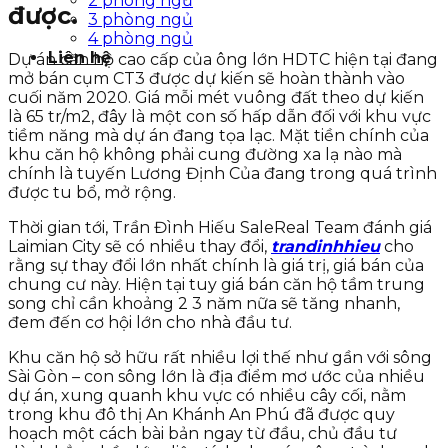
2 phòng ngủ
được.
3 phòng ngủ
4 phòng ngủ
Liên hệ
Dự án căn hộ cao cấp của ông lớn HDTC hiện tại đang
mở bán cụm CT3 được dự kiến sẽ hoàn thành vào
cuối năm 2020. Giá mỗi mét vuông đất theo dự kiến
là 65 tr/m2, đây là một con số hấp dẫn đối với khu vực
tiềm năng mà dự án đang tọa lạc. Mặt tiền chính của
khu căn hộ không phải cung đường xa lạ nào mà
chính là tuyến Lương Định Của đang trong quá trình
được tu bổ, mở rộng.
Thời gian tới, Trần Đình Hiếu SaleReal Team đánh giá
Laimian City sẽ có nhiều thay đổi,
trandinhhieu
cho
rằng sự thay đổi lớn nhất chính là giá trị, giá bán của
chung cư này. Hiện tại tuy giá bán căn hộ tầm trung
song chỉ cần khoảng 2 3 năm nữa sẽ tăng nhanh,
đem đến cơ hội lớn cho nhà đầu tư.
Khu căn hộ sở hữu rất nhiều lợi thế như gần với sông
Sài Gòn – con sông lớn là địa điểm mơ ước của nhiều
dự án, xung quanh khu vực có nhiều cây cối, nằm
trong khu đô thị An Khánh An Phú đã được quy
hoạch một cách bài bản ngay từ đầu, chủ đầu tư