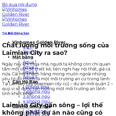
Bỏ qua nội dung
Tin Bất Động Sản
Vinhomes Golden River
Chất lượng môi trường sống của
Vị trí
Laimian City ra sao?
Tiện ích
Mặt bằng
Aqua 1
Ngày nay khi mua nhà, người ta không còn chỉ quan
Aqua 2
tâm mỗi vấn đề thiết kế, tiện nghi hay nội thất, giá cả
Aqua 3
nữa. Cái mà khách hàng mong muốn ngoài những
Aqua 4
yếu tố đó chính là một môi trường an cư trong lành.
Căn Hộ Bán
Tại Laimian City (Raemian city cũ) – dự án mới quận 2 –
1 phòng ngủ
quý vị sẽ được tận hưởng một môi trường an lành
2 phòng ngủ
tinh khiết nhất.
3 phòng ngủ
4 phòng ngủ
Laimian City gần sông – lợi thế
Căn Hộ Cho Thuê
không phải dự án nào cũng có
1 phòng ngủ