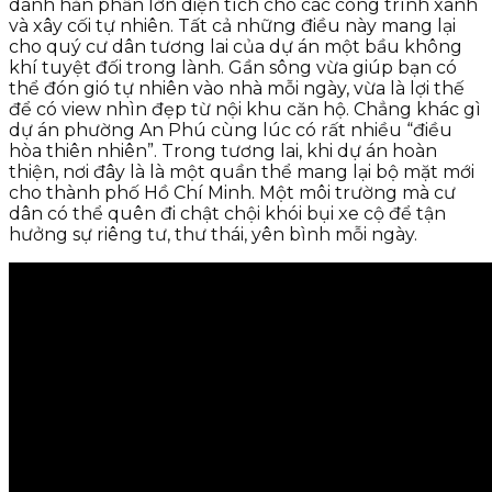
dành hẳn phần lớn diện tích cho các công trình xanh
và xây cối tự nhiên. Tất cả những điều này mang lại
cho quý cư dân tương lai của dự án một bầu không
khí tuyệt đối trong lành. Gần sông vừa giúp bạn có
thể đón gió tự nhiên vào nhà mỗi ngày, vừa là lợi thế
để có view nhìn đẹp từ nội khu căn hộ. Chẳng khác gì
dự án phường An Phú cùng lúc có rất nhiều “điều
hòa thiên nhiên”. Trong tương lai, khi dự án hoàn
thiện, nơi đây là là một quần thể mang lại bộ mặt mới
cho thành phố Hồ Chí Minh. Một môi trường mà cư
dân có thể quên đi chật chội khói bụi xe cộ để tận
hưởng sự riêng tư, thư thái, yên bình mỗi ngày.