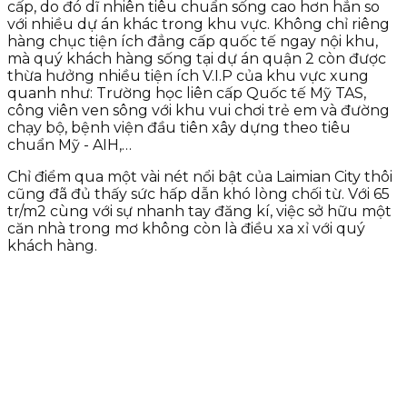
cấp, do đó dĩ nhiên tiêu chuẩn sống cao hơn hẳn so
với nhiều dự án khác trong khu vực. Không chỉ riêng
hàng chục tiện ích đẳng cấp quốc tế ngay nội khu,
mà quý khách hàng sống tại dự án quận 2 còn được
thừa hưởng nhiều tiện ích V.I.P của khu vực xung
quanh như: Trường học liên cấp Quốc tế Mỹ TAS,
công viên ven sông với khu vui chơi trẻ em và đường
chạy bộ, bệnh viện đầu tiên xây dựng theo tiêu
chuẩn Mỹ - AIH,…
Chỉ điểm qua một vài nét nổi bật của Laimian City thôi
cũng đã đủ thấy sức hấp dẫn khó lòng chối từ. Với 65
tr/m2 cùng với sự nhanh tay đăng kí, việc sở hữu một
căn nhà trong mơ không còn là điều xa xỉ với quý
khách hàng.