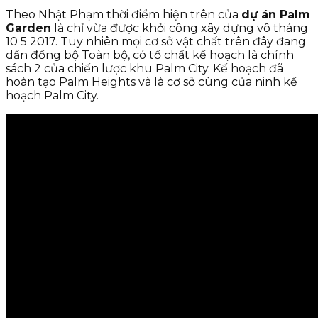
Theo Nhật Phạm thời điểm hiện trên của
dự án Palm
Garden
là chỉ vừa được khởi công xây dựng vô tháng
10 5 2017. Tuy nhiên mọi cơ sở vật chất trên đây đang
dần đồng bộ Toàn bộ, có tố chất kế hoạch là chính
sách 2 của chiến lược khu Palm City. Kế hoạch đã
hoàn tạo Palm Heights và là cơ sở cùng của ninh kế
hoạch Palm City.