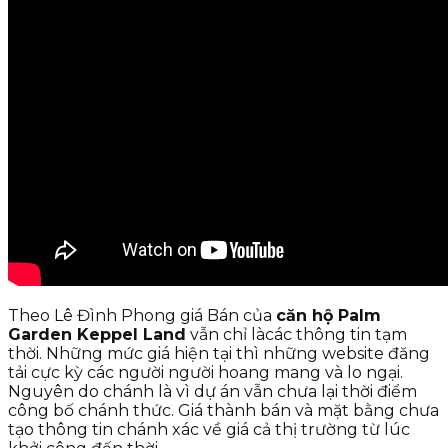
Theo Lê Đình Phong giá Bán của
căn hộ Palm
Garden Keppel Land
vẫn chỉ làcác thông tin tạm
thời. Những mức giá hiện tại thì những website đăng
tải cực kỳ các người người hoang mang và lo ngại.
Nguyên do chánh là vì dự án vẫn chưa lại thời điểm
công bố chánh thức. Giá thành bán và mặt bằng chưa
tạo thông tin chánh xác về giá cả thị trường từ lúc