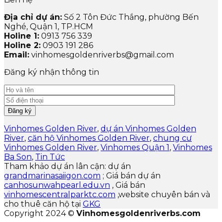
Địa chỉ dự án:
Số 2 Tôn Đức Thắng, phường Bến
Nghé, Quận 1, TP.HCM
Holine 1:
0913 756 339
Holine 2:
0903 191 286
Email:
vinhomesgoldenriverbs@gmail.com
Đăng ký nhận thông tin
Vinhomes Golden River
,
dự án Vinhomes Golden
River
,
căn hộ Vinhomes Golden River
,
chung cư
Vinhomes Golden River
,
Vinhomes Quận 1
,
Vinhomes
Ba Son
,
Tin Tức
Tham khảo dự án lân cận: dự án
grandmarinasaiigon.com
; Giá bán dự án
canhosunwahpearl.edu.vn
, Giá bán
vinhomescentralparktc.com
,website chuyên bán và
cho thuê căn hộ tại
GKG
Copyright 2024 ©
Vinhomesgoldenriverbs.com