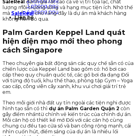
2 phòng ngủ
SaleReal
đánh giá rất cao cả về vị trí tọa lạc, chất
3 phòng ngủ
lượng môi trường sống và hạng mục tiện ích. Nhờ thế
4 phòng ngủ
mà
SaleReal
cho rằng đây là dự án mà khách hàng
Liên hệ
không nên bỏ qua.
Palm Garden Keppel Land quát
hiện diện mạo mới theo phong
cách Singapore
Theo chuyên gia bất động sản các quy chế sẵn có của
chiến lược của Keppel Land bao gồm có: hồ bơi cao
cấp theo quy chuẩn quốc tế, các gồ bơi đa dạng Đối
với từng độ tuổi, khu thể thao, phòng tập Gym – Yoga
cao cấp, công viên cây xanh, khu vui chơi giải trí trẻ
em.
Theo môi giới nhà đất uy tín ngoài các tiện nghi được
hình tạo sẵn có thì
dự án Palm Garden Quận 2
còn
gây điểm nhấntừ chính vẻ kiến trúc của chính dự án.
Mỗi căn hộ có thiết kế mở Đối với các căn hộ cùng
chung cư đều tạo cửa sổ và ban công rộng mạnh, cái
nhìn cuốn hút, điểm sáng của dự án là nhiều lối