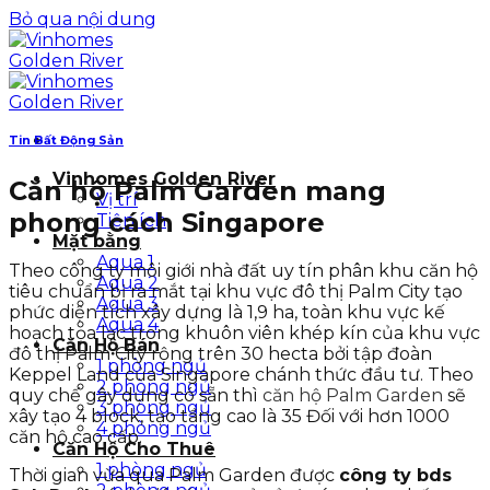
Bỏ qua nội dung
Tin Bất Động Sản
Vinhomes Golden River
Căn hộ Palm Garden mang
Vị trí
phong cách Singapore
Tiện ích
Mặt bằng
Aqua 1
Theo
công ty môi giới nhà đất uy tín p
hân khu căn hộ
Aqua 2
tiêu chuẩn bị ra mắt tại khu vực đô thị Palm City tạo
Aqua 3
phức diện tích xây dựng là 1,9 ha, toàn khu vực kế
Aqua 4
hoạch tọa lạc trong khuôn viên khép kín của khu vực
Căn Hộ Bán
đô thị Palm City rộng trên 30 hecta bởi tập đoàn
1 phòng ngủ
Keppel Land của Singapore chánh thức đầu tư. Theo
2 phòng ngủ
quy chế gây dựng có sẵn thì
căn hộ Palm Garden
sẽ
3 phòng ngủ
xây tạo 4 block, tạo tầng cao là 35 Đối với hơn 1000
4 phòng ngủ
căn hộ cao cấp.
Căn Hộ Cho Thuê
1 phòng ngủ
Thời gian vừa qua Palm Garden được
công ty bds