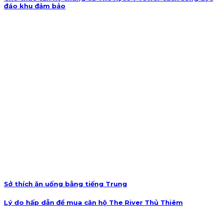
đáo khu đảm bảo
Sở thích ăn uống bằng tiếng Trung
Lý do hấp dẫn để mua căn hộ The River Thủ Thiêm