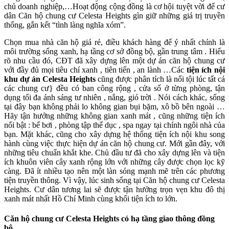
chủ doanh nghiệp,…Hoạt động cộng đồng là cơ hội tuyệt vời để cư
dân Căn hộ chung cư Celesta Heights gìn giữ những giá trị truyền
thống, gắn kết “tình làng nghĩa xóm”.
Chọn mua nhà căn hộ giá rẻ, điều khách hàng để ý nhất chính là
môi trường sống xanh, hạ tầng cơ sở đồng bộ, gần trung tâm . Hiểu
rõ nhu cầu đó, CĐT đã xây dựng lên một dự án căn hộ chung cư
với đầy đủ mọi tiêu chí xanh , tiên tiến , an lành …Các
tiện ích nội
khu dự án Celesta Heights
cũng được phân tích là nổi tội lúc tất cả
các chung cư} đều có ban công rộng , cửa số ở từng phòng, tận
dụng tối đa ánh sáng tư nhiên , nắng, gió trời . Nói cách khác, sống
tại đây bạn không phải lo không gian bụi bặm, xô bồ bên ngoài …
Hãy tận hưởng những không gian xanh mát , cũng những tiện ích
nổi bật : bể bơi , phòng tập thể dục , spa ngay tại chính ngôi nhà của
bạn. Mặt khác, cũng cho xây dựng hệ thống tiện ích nội khu song
hành cùng việc thực hiện dự án căn hộ chung cư. Mới gần đây, với
những tiêu chuẩn khắt khe. Chủ đầu tư đã cho xây dựng lên và tiện
ích khuôn viên cây xanh rộng lớn với những cây được chọn lọc kỹ
càng. Đã ít nhiều tạo nên một làn sóng mạnh mẽ trên các phương
tiện truyền thông. Vì vậy, lúc sinh sống tại Căn hộ chung cư Celesta
Heights. Cư dân tương lai sẽ được tận hưởng trọn vẹn khu đô thị
xanh mát nhất Hồ Chí Minh cùng khối tiện ích to lớn.
Căn hộ chung cư Celesta Heights có hạ tầng giao thông đồng
bộ