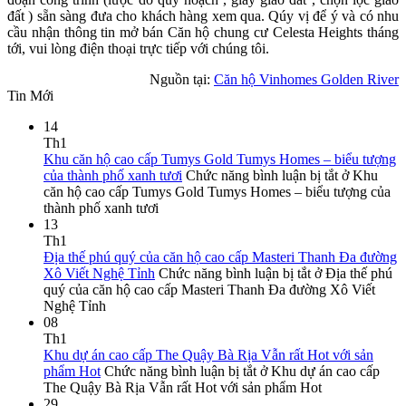
đất ) sẵn sàng đưa cho khách hàng xem qua. Qúy vị để ý và có nhu
cầu nhận thông tin mở bán Căn hộ chung cư Celesta Heights tháng
tới, vui lòng điện thoại trực tiếp với chúng tôi.
Nguồn tại:
Căn hộ Vinhomes Golden River
Tin Mới
14
Th1
Khu căn hộ cao cấp Tumys Gold Tumys Homes – biểu tượng
của thành phố xanh tươi
Chức năng bình luận bị tắt
ở Khu
căn hộ cao cấp Tumys Gold Tumys Homes – biểu tượng của
thành phố xanh tươi
13
Th1
Địa thế phú quý của căn hộ cao cấp Masteri Thanh Đa đường
Xô Viết Nghệ Tỉnh
Chức năng bình luận bị tắt
ở Địa thế phú
quý của căn hộ cao cấp Masteri Thanh Đa đường Xô Viết
Nghệ Tỉnh
08
Th1
Khu dự án cao cấp The Quậy Bà Rịa Vẫn rất Hot với sản
phẩm Hot
Chức năng bình luận bị tắt
ở Khu dự án cao cấp
The Quậy Bà Rịa Vẫn rất Hot với sản phẩm Hot
29