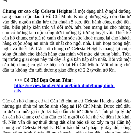
Chung cư cao cấp Celesta Heights
là một dạng nhà ở nghỉ dưỡng
sang chảnh độc đáo ở Hồ Chí Minh. Không những vậy còn đầu tư
vào đây nguồn nhân lực tiêu chuẩn 5 sao, tiến hành công nghệ tiên
tiến, biện pháp kiến trúc và đổi mới, hứa bẹn mang lại cho những
chủ có tương lai cuộc sống đời thường lý tường tuyệt vời. Thiết kế
căn hộ chung cư giá rẻ xanh chăm sóc sức khoẻ mang lại cho khách
hàng cuộc sống an ninh tốt nhất cho ngôi nhà. Linh hoạt trong tiện
nghi và thiết kế. Căn hộ chung cư Celesta Heights mang lại cuộc
sống tốt nhất cho khách hàng của mình với mức giá trung bình. Trên
thị trường giai đoạn này thì đây là giá bán hấp dẫn nhất. Bởi với một
căn hộ chung cư giá rẻ hiện có tại Hồ Chí Minh. Với những chủ
đầu tư không tên tuổi thường giao động từ 2,2 tỷ/căn trở lên.
>>> Có Thể Bạn Quan Tâm:
https://reviewland.vn/du-an/binh-dinh/hung-dinh-
city
Các căn hộ chung cư tại Căn hộ chung cư Celesta Heights giải đáp
những gia đình trẻ muốn sinh sống tại Hồ Chí Minh. Được chủ đầu
tư đưa ra mức giá cực kỳ hấp dẫn chỉ từ 50tr/m2. Tính pháp lý dự
án căn hộ chung cư chủ đầu cơ là người có ích thế về tiềm lực kinh
tế. Nên vấn đề nợ thuế dùng đất đảm bảo sẽ ko xảy ra tại Căn hộ
chung cư Celesta Heights. Đảm bảo hồ sơ pháp lý đẩy đủ, công
đoạn công trình (lược dồ quy hoạch , giấy giao đất , chọn lọc giao