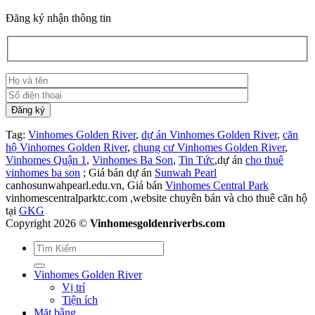
Đăng ký nhận thông tin
Tag:
Vinhomes Golden River
,
dự án Vinhomes Golden River
,
căn
hộ Vinhomes Golden River
,
chung cư Vinhomes Golden River
,
Vinhomes Quận 1
,
Vinhomes Ba Son
,
Tin Tức
,dự án
cho thuê
vinhomes ba son
; Giá bán dự án
Sunwah Pearl
canhosunwahpearl.edu.vn, Giá bán
Vinhomes Central Park
vinhomescentralparktc.com ,website chuyên bán và cho thuê căn hộ
tại
GKG
Copyright 2026 ©
Vinhomesgoldenriverbs.com
Vinhomes Golden River
Vị trí
Tiện ích
Mặt bằng