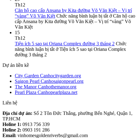
Th12
Căn hộ cao cấp Ansana by Kita đường Võ Văn Kiệt – Vị trí
“vàng” Võ Văn Kiệt
Chức năng bình luận bị tắt
ở Căn hộ cao
cấp Ansana by Kita đường Võ Văn Kiệt – Vị trí “vàng” Võ
Văn Kiệt
15
Th12
Tiện ích 5 sao tại Oriana Complex đường 3 tháng 2
Chức
năng bình luận bị tắt
ở Tiện ích 5 sao tại Oriana Complex
đường 3 tháng 2
Dự án liền kề
City Garden Canhocitygarden.org
Saigon Pearl Canhosaigonpearl.org
The Manor Canhothemanor.org
Pearl Plaza Canhopearlplaza.net
Liên hệ
Địa chỉ dự án:
Số 2 Tôn Đức Thắng, phường Bến Nghé, Quận 1,
TP.HCM
Holine 1:
0913 756 339
Holine 2:
0903 191 286
Email:
vinhomesgoldenriverbs@gmail.com