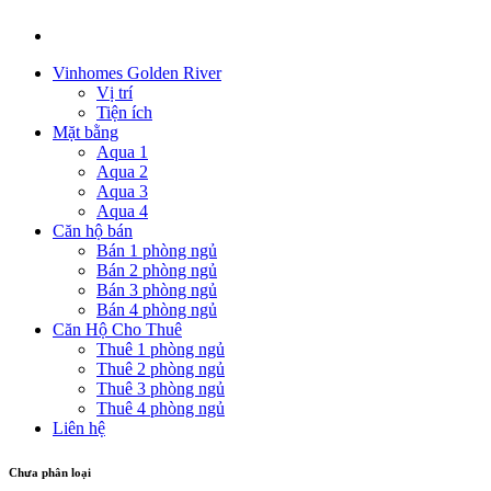
Vinhomes Golden River
Vị trí
Tiện ích
Mặt bằng
Aqua 1
Aqua 2
Aqua 3
Aqua 4
Căn hộ bán
Bán 1 phòng ngủ
Bán 2 phòng ngủ
Bán 3 phòng ngủ
Bán 4 phòng ngủ
Căn Hộ Cho Thuê
Thuê 1 phòng ngủ
Thuê 2 phòng ngủ
Thuê 3 phòng ngủ
Thuê 4 phòng ngủ
Liên hệ
Chưa phân loại