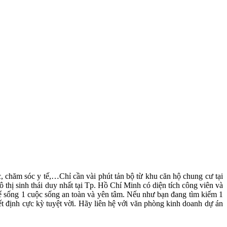
, chăm sóc y tế,…Chỉ cần vài phút tản bộ từ khu căn hộ chung cư tại
 thị sinh thái duy nhất tại Tp. Hồ Chí Minh có diện tích công viên và
thể sống 1 cuộc sống an toàn và yên tâm. Nếu như bạn đang tìm kiếm 1
yết định cực kỳ tuyệt vời. Hãy liên hệ với văn phòng kinh doanh dự án