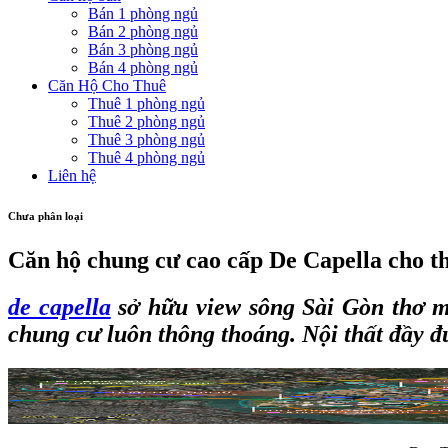
Bán 1 phòng ngủ
Bán 2 phòng ngủ
Bán 3 phòng ngủ
Bán 4 phòng ngủ
Căn Hộ Cho Thuê
Thuê 1 phòng ngủ
Thuê 2 phòng ngủ
Thuê 3 phòng ngủ
Thuê 4 phòng ngủ
Liên hệ
Chưa phân loại
Căn hộ chung cư cao cấp De Capella cho thu
de capella
sở hữu view sông Sài Gòn thơ mộ
chung cư luôn thông thoáng. Nội thất đầy đủ