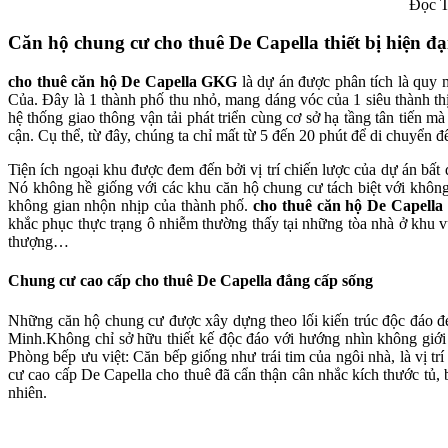
Đọc T
Căn hộ chung cư cho thuê De Capella thiết bị hiện đạ
cho thuê căn hộ De Capella GKG
là dự án được phân tích là quy 
Của. Đây là 1 thành phố thu nhỏ, mang dáng vóc của 1 siêu thành t
hệ thống giao thông vận tải phát triển cùng cơ sở hạ tầng tân tiến m
cận. Cụ thể, từ đây, chúng ta chỉ mất từ 5 đến 20 phút để di chuyể
Tiện ích ngoại khu được đem đến bởi vị trí chiến lược của dự án bất 
Nó không hề giống với các khu căn hộ chung cư tách biệt với khôn
không gian nhộn nhịp của thành phố.
cho thuê căn hộ De Capell
khắc phục thực trạng ô nhiễm thường thấy tại những tòa nhà ở khu v
thượng…
Chung cư cao cấp cho thuê De Capella đẳng cấp sống
Những căn hộ chung cư được xây dựng theo lối kiến trúc độc đáo đe
Minh.Không chỉ sở hữu thiết kế độc đáo với hướng nhìn không giới
Phòng bếp ưu việt: Căn bếp giống như trái tim của ngôi nhà, là vị t
cư cao cấp De Capella cho thuê đã cẩn thận cân nhắc kích thước tủ
nhiên.