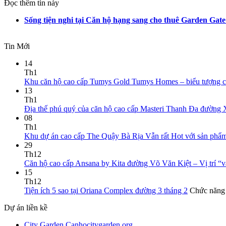
Đọc thêm tin này
Sống tiện nghi tại Căn hộ hạng sang cho thuê Garden Gat
Tin Mới
14
Th1
Khu căn hộ cao cấp Tumys Gold Tumys Homes – biểu tượng củ
13
Th1
Địa thế phú quý của căn hộ cao cấp Masteri Thanh Đa đường 
08
Th1
Khu dự án cao cấp The Quậy Bà Rịa Vẫn rất Hot với sản phẩ
29
Th12
Căn hộ cao cấp Ansana by Kita đường Võ Văn Kiệt – Vị trí “
15
Th12
Tiện ích 5 sao tại Oriana Complex đường 3 tháng 2
Chức năng b
Dự án liền kề
City Garden Canhocitygarden.org