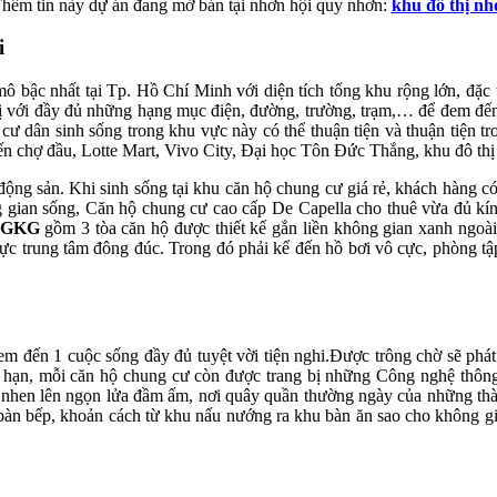
hêm tin này dự án đang mở bán tại nhơn hội quy nhơn:
khu đô thị nh
i
mô bậc nhất tại Tp. Hồ Chí Minh với diện tích tổng khu rộng lớn, đặ
hị với đầy đủ những hạng mục điện, đường, trường, trạm,… để đem đến
à cư dân sinh sống trong khu vực này có thể thuận tiện và thuận tiện t
n đến chợ đầu, Lotte Mart, Vivo City, Đại học Tôn Đức Thắng, khu đô
động sản. Khi sinh sống tại khu căn hộ chung cư giá rẻ, khách hàng có 
g gian sống, Căn hộ chung cư cao cấp De Capella cho thuê vừa đủ kín
a GKG
gồm 3 tòa căn hộ được thiết kế gắn liền không gian xanh ngoài 
ực trung tâm đông đúc. Trong đó phải kể đến hồ bơi vô cực, phòng tậ
m đến 1 cuộc sống đầy đủ tuyệt vời tiện nghi.Được trông chờ sẽ phát 
 hạn, mỗi căn hộ chung cư còn được trang bị những Công nghệ thông
rí nhen lên ngọn lửa đầm ấm, nơi quây quần thường ngày của những thàn
, bàn bếp, khoản cách từ khu nấu nướng ra khu bàn ăn sao cho không g