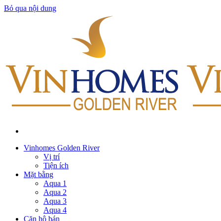
Bỏ qua nội dung
Vinhomes Golden River
Vị trí
Tiện ích
Mặt bằng
Aqua 1
Aqua 2
Aqua 3
Aqua 4
Căn hộ bán