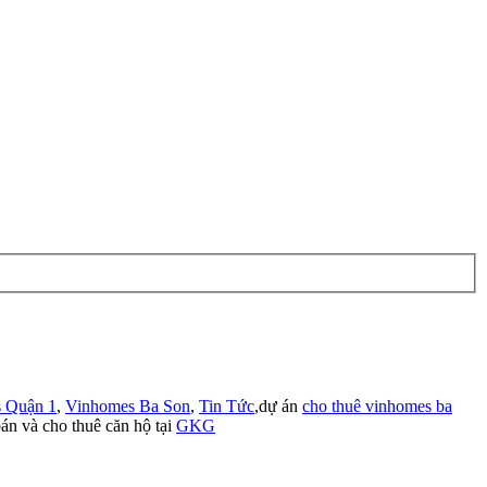
 Quận 1
,
Vinhomes Ba Son
,
Tin Tức
,dự án
cho thuê vinhomes ba
án và cho thuê căn hộ tại
GKG