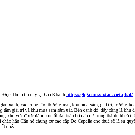
Đọc Thêm tin này tại Gia Khánh
https://gkg.com.vn/tan-viet-phat/
ian xanh, các trung tâm thương mại, khu mua sắm, giải trí, trường học
 tâm giải trí và khu mua sắm sầm uất. Bên cạnh đó, đây cũng là khu đô
trong khu vực được đảm bảo tối đa, toàn bộ dân cư trong thành thị có 
h, thì chắc hẳn Căn hộ chung cư cao cấp De Capella cho thuê sẽ là sự qu
ất nhé.