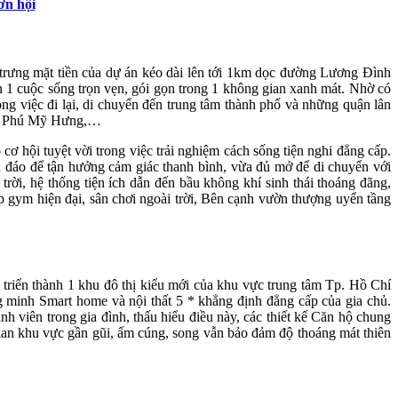
ơn hội
c trưng mặt tiền của dự án kéo dài lên tới 1km dọc đường Lương Đình
 1 cuộc sống trọn vẹn, gói gọn trong 1 không gian xanh mát. Nhờ có
rong việc đi lại, di chuyển đến trung tâm thành phố và những quận lân
 thị Phú Mỹ Hưng,…
cơ hội tuyệt vời trong việc trải nghiệm cách sống tiện nghi đẳng cấp.
 đáo để tận hưởng cảm giác thanh bình, vừa đủ mở để di chuyển với
trời, hệ thống tiện ích dẫn đến bầu không khí sinh thái thoáng đãng,
p gym hiện đại, sân chơi ngoài trời, Bên cạnh vườn thượng uyển tầng
triển thành 1 khu đô thị kiểu mới của khu vực trung tâm Tp. Hồ Chí
 minh Smart home và nội thất 5 * khẳng định đẳng cấp của gia chủ.
h viên trong gia đình, thấu hiểu điều này, các thiết kế Căn hộ chung
ian khu vực gần gũi, ấm cúng, song vẫn bảo đảm độ thoáng mát thiên