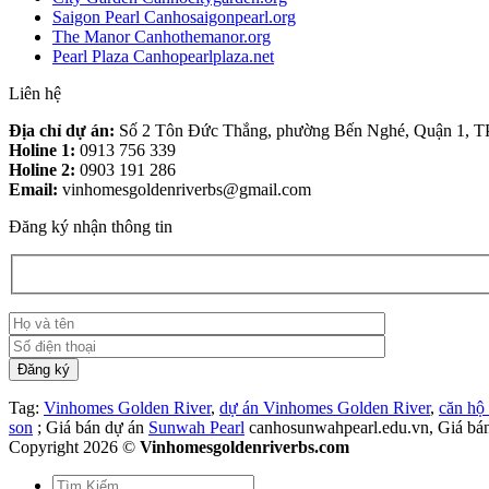
Saigon Pearl Canhosaigonpearl.org
The Manor Canhothemanor.org
Pearl Plaza Canhopearlplaza.net
Liên hệ
Địa chỉ dự án:
Số 2 Tôn Đức Thắng, phường Bến Nghé, Quận 1, 
Holine 1:
0913 756 339
Holine 2:
0903 191 286
Email:
vinhomesgoldenriverbs@gmail.com
Đăng ký nhận thông tin
Tag:
Vinhomes Golden River
,
dự án Vinhomes Golden River
,
căn hộ
son
; Giá bán dự án
Sunwah Pearl
canhosunwahpearl.edu.vn, Giá bá
Copyright 2026 ©
Vinhomesgoldenriverbs.com