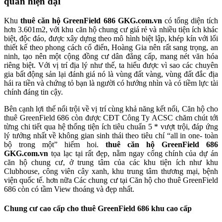
quan hiện đại
Khu
thuê căn hộ GreenField 686 GKG.com.vn
có tổng diện tích
hơn 3.601m2, với khu căn hộ chung cư giá rẻ và nhiều tiện ích khác
biệt, độc đáo, được xây dựng theo mô hình biệt lập, khép kín với lối
thiết kế theo phong cách cổ điển, Hoàng Gia nên rất sang trọng, an
ninh, tạo nên một cộng đồng cư dân đẳng cấp, mang nét văn hóa
riêng biệt. Với vị trí địa lý như thế, ta hiểu được vì sao các chuyên
gia bất động sản lại đánh giá nó là vùng đất vàng, vùng đất đắc địa
hái ra tiền và chứng tỏ bạn là người có hướng nhìn và có tiềm lực tài
chính đáng tin cậy.
Bên cạnh lợi thế nổi trội về vị trí cùng khả năng kết nối, Căn hộ cho
thuê GreenField 686 còn được CĐT Công Ty ACSC chăm chút tới
từng chi tiết qua hệ thống tiện ích tiêu chuẩn 5 * vượt trội, đáp ứng
lý tưởng nhất về không gian sinh thái theo tiêu chí “all in one- toàn
bộ trong một” hiếm hoi.
thuê căn hộ GreenField 686
GKG.com.vn
tọa lạc tại rất đẹp, nằm ngay cổng chính của dự án
căn hộ chung cư, ở trung tâm của các khu tiện ích như khu
Clubhouse, công viên cây xanh, khu trung tâm thương mại, bệnh
viện quốc tế. hơn nữa Các chung cư tại Căn hộ cho thuê GreenField
686 còn có tầm View thoáng và đẹp nhất.
Chung cư cao cấp cho thuê GreenField 686 khu cao cấp