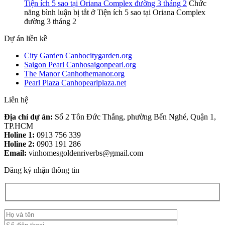
Tiện ích 5 sao tại Oriana Complex đường 3 tháng 2
Chức
năng bình luận bị tắt
ở Tiện ích 5 sao tại Oriana Complex
đường 3 tháng 2
Dự án liền kề
City Garden Canhocitygarden.org
Saigon Pearl Canhosaigonpearl.org
The Manor Canhothemanor.org
Pearl Plaza Canhopearlplaza.net
Liên hệ
Địa chỉ dự án:
Số 2 Tôn Đức Thắng, phường Bến Nghé, Quận 1,
TP.HCM
Holine 1:
0913 756 339
Holine 2:
0903 191 286
Email:
vinhomesgoldenriverbs@gmail.com
Đăng ký nhận thông tin