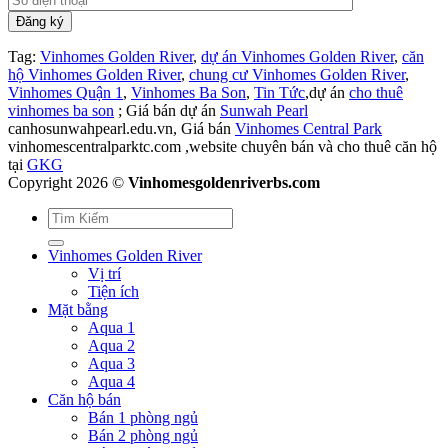
Tag:
Vinhomes Golden River
,
dự án Vinhomes Golden River
,
căn
hộ Vinhomes Golden River
,
chung cư Vinhomes Golden River
,
Vinhomes Quận 1
,
Vinhomes Ba Son
,
Tin Tức
,dự án
cho thuê
vinhomes ba son
; Giá bán dự án
Sunwah Pearl
canhosunwahpearl.edu.vn, Giá bán
Vinhomes Central Park
vinhomescentralparktc.com ,website chuyên bán và cho thuê căn hộ
tại
GKG
Copyright 2026 ©
Vinhomesgoldenriverbs.com
Vinhomes Golden River
Vị trí
Tiện ích
Mặt bằng
Aqua 1
Aqua 2
Aqua 3
Aqua 4
Căn hộ bán
Bán 1 phòng ngủ
Bán 2 phòng ngủ