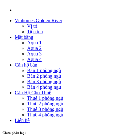
Vinhomes Golden River
Vị trí
Tiện ích
Mặt bằng
Aqua 1
Aqua 2
Aqua 3
Aqua 4
Căn hộ bán
Bán 1 phòng ngủ
Bán 2 phòng ngủ
Bán 3 phòng ngủ
Bán 4 phòng ngủ
Căn Hộ Cho Thuê
Thuê 1 phòng ngủ
Thuê 2 phòng ngủ
Thuê 3 phòng ngủ
Thuê 4 phòng ngủ
Liên hệ
Chưa phân loại