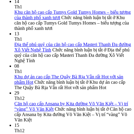
14
Th1
Khu căn hộ cao cấp Tumys Gold Tumys Homes – biểu tượng
của thành phố xanh tươi
Chức năng bình luận bị tắt
ở Khu
căn hộ cao cấp Tumys Gold Tumys Homes – biểu tượng của
thành phố xanh tươi
13
Th1
Địa thế phú quý của căn hộ cao cấp Masteri Thanh Đa đường
Xô Viết Nghệ Tỉnh
Chức năng bình luận bị tắt
ở Địa thế phú
quý của căn hộ cao cấp Masteri Thanh Đa đường Xô Viết
Nghệ Tỉnh
08
Th1
Khu dự án cao cấp The Quậy Bà Rịa Vẫn rất Hot với sản
phẩm Hot
Chức năng bình luận bị tắt
ở Khu dự án cao cấp
The Quậy Bà Rịa Vẫn rất Hot với sản phẩm Hot
29
Th12
Căn hộ cao cấp Ansana by Kita đường Võ Văn Kiệt – Vị trí
“vàng” Võ Văn Kiệt
Chức năng bình luận bị tắt
ở Căn hộ cao
cấp Ansana by Kita đường Võ Văn Kiệt – Vị trí “vàng” Võ
Văn Kiệt
15
Th12