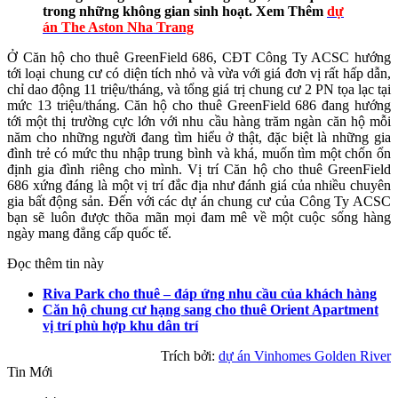
trong những không gian sinh hoạt. Xem Thêm
dự
án The Aston Nha Trang
Ở Căn hộ cho thuê GreenField 686, CĐT Công Ty ACSC hướng
tới loại chung cư có diện tích nhỏ và vừa với giá đơn vị rất hấp dẫn,
chỉ dao động 11 triệu/tháng, và tổng giá trị chung cư 2 PN tọa lạc tại
mức 13 triệu/tháng. Căn hộ cho thuê GreenField 686 đang hướng
tới một thị trường cực lớn với nhu cầu hàng trăm ngàn căn hộ mỗi
năm cho những người đang tìm hiểu ở thật, đặc biệt là những gia
đình trẻ có mức thu nhập trung bình và khá, muốn tìm một chốn ổn
định gia đình riêng cho mình. Vị trí Căn hộ cho thuê GreenField
686 xứng đáng là một vị trí đắc địa như đánh giá của nhiều chuyên
gia bất động sản. Đến với các dự án chung cư của Công Ty ACSC
bạn sẽ luôn được thõa mãn mọi đam mê về một cuộc sống hàng
ngày mang đẳng cấp quốc tế.
Đọc thêm tin này
Riva Park cho thuê – đáp ứng nhu cầu của khách hàng
Căn hộ chung cư hạng sang cho thuê Orient Apartment
vị trí phù hợp khu dân trí
Trích bởi:
dự án Vinhomes Golden River
Tin Mới