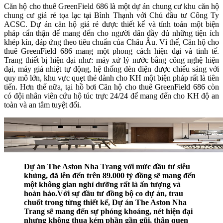
Căn hộ cho thuê GreenField 686 là một dự án chung cư khu căn hộ
chung cư giá rẻ tọa lạc tại Bình Thạnh với Chủ đầu tư Công Ty
ACSC. Dự án căn hộ giá rẻ được thiết kế và tính toán một biện
pháp cẩn thận để mang đến cho người dân đầy đủ những tiện ích
khép kín, đáp ứng theo tiêu chuẩn của Châu Âu. Vì thế, Căn hộ cho
thuê GreenField 686 mang một phong cách hiện đại và tinh tế.
Trang thiết bị hiện đại như: máy xử lý nước bằng công nghệ hiện
đại, máy giá nhiệt tự động, hệ thống đèn điện được chiếu sáng với
quy mô lớn, khu vực quẹt thẻ dành cho KH một biện pháp rất là tiên
tiến. Hơn thế nữa, tại hồ bơi Căn hộ cho thuê GreenField 686 còn
có đội nhân viên cứu hộ túc trực 24/24 để mang đến cho KH độ an
toàn và an tâm tuyệt đối.
Dự án The Aston Nha Trang với mức đầu tư siêu
khủng, đã lên đến trên 89.000 tỷ đồng sẽ mang đến
một không gian nghỉ dưỡng rất là ấn tượng và
hoàn hảo.Với sự đầu tư đồng bộ co dự án, trau
chuốt trong từng thiết kế, Dự án The Aston Nha
Trang sẽ mang đến sự phóng khoáng, nét hiện đại
nhưng không thua kém phần gần gũi, thân quen