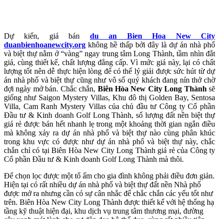
Dự kiến, giá bán
du an Bien Hoa New City
duanbienhoanewcity.org
không hề thấp bởi đây là dự án nhà phố
và biệt thự nằm ở “vàng” ngay trung tâm Long Thành, tầm nhìn đắt
giá, cùng thiết kế, chất lượng đẳng cấp. Vì mức giá này, lại có chất
lượng tốt nên dễ thực hiện lòng để có thể lý giải được sức hút từ dự
án nhà phố và biệt thự cũng như vô số quý khách đang nín thở chờ
đợi ngày mở bán. Chắc chắn,
Biên Hòa New City Long Thành
sẽ
giống như Saigon Mystery Villas, Khu đô thị Golden Bay, Sentosa
Villa, Cam Ranh Mystery Villas của chủ đầu tư Công ty Cổ phần
Đầu tư & Kinh doanh Golf Long Thành, số lượng đất nền biệt thự
giá rẻ được bán hết nhanh lẹ trong một khoảng thời gian ngắn điều
mà không xảy ra dự án nhà phố và biệt thự nào cùng phân khúc
trong khu vực có được như dự án nhà phố và biệt thự này, chắc
chắn chỉ có tại Biên Hòa New City Long Thành giá rẻ của Công ty
Cổ phần Đầu tư & Kinh doanh Golf Long Thành mà thôi.
Để chọn lọc được một tổ ấm cho gia đình không phải điều đơn giản.
Hiện tại có rất nhiều dự án nhà phố và biệt thự đất nền Nhà phố
được mở ra nhưng cần có sự cân nhắc để chắc chắn các yếu tốt như
trên. Biên Hòa New City Long Thành được thiết kế với hệ thống hạ
tầng kỹ thuật hiện đại, khu dịch vụ trung tâm thương mại, đường