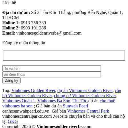
Liên hệ
Địa chỉ dự án:
Số 2 Tôn Đức Thắng, phường Bến Nghé, Quận 1,
TP.HCM
Holine 1:
0913 756 339
Holine 2:
0903 191 286
Email:
vinhomesgoldenriverbs@gmail.com
Đăng ký nhận thông tin
Tag:
Vinhomes Golden River
,
dự án Vinhomes Golden River
,
căn
hộ Vinhomes Golden River
,
chung cư Vinhomes Golden River
,
Vinhomes Quận 1
,
Vinhomes Ba Son
,
Tin Tức
,dự án
cho thuê
vinhomes ba son
; Giá bán dự án
Sunwah Pearl
canhosunwahpearl.edu.vn, Giá bán
Vinhomes Central Park
vinhomescentralparktc.com ,website chuyên bán và cho thuê căn hộ
tại
GKG
Copyright 2026 ©
Vinhomesgoldenriverbs.com