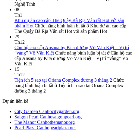
Nghệ Tỉnh
08
Th1
Khu dự án cao cấp The Quậy Bà Rịa Vẫn rất Hot với sản
phẩm Hot
Chức năng bình luận bị tắt
ở Khu dự án cao cấp
The Quậy Bà Rịa Vẫn rất Hot với sản phẩm Hot
29
Th12
Căn hộ cao cấp Ansana by Kita đường Võ Văn Kiệt – Vị trí
“vàng” Võ Văn Kiệt
Chức năng bình luận bị tắt
ở Căn hộ cao
cấp Ansana by Kita đường Võ Văn Kiệt – Vị trí “vàng” Võ
Văn Kiệt
15
Th12
Tiện ích 5 sao tại Oriana Complex đường 3 tháng 2
Chức
năng bình luận bị tắt
ở Tiện ích 5 sao tại Oriana Complex
đường 3 tháng 2
Dự án liền kề
City Garden Canhocitygarden.org
Saigon Pearl Canhosaigonpearl.org
The Manor Canhothemanor.org
Pearl Plaza Canhopearlplaza.net