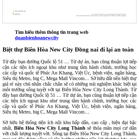
Tìm hiểu thêm thông tin trang web
duanbienhoanewcity
Biệt thự Biên Hòa New City Đồng nai đi lại an toàn
Từ đây bạn đường Quốc lộ 51 … Từ dự án, bạn cũng thuận lợi tiếp
cận các tiện ích ngoại khu như trung tâm hành chính, trường học
các cấp và quốc tế Phúc An Khang, Việt Úc, bệnh viện, ngân hàng,
Siêu thị Metro, big C, Mega Mall Vincom… Sở hữu đất nền biệt thự
giá rẻ này chủ nhân chắc chắn sẽ có những trải nghiệm khác biệt tại
môi trường sống tuyệt vời tại Biên Hòa New City Long Thành. Từ
đây bạn đường Quốc lộ 51 … Từ dự án, bạn cũng thuận lợi tiếp cận
các tiện ích ngoại khu như trung tâm hành chính, trường học các
cấp và quốc tế Phúc An Khang, Việt Úc, bệnh viện, ngân hàng,
Siêu thị Metro, big C, Mega Mall Vincom…
Sỡ hữu hệ thống tiện ích nội khu hấp dẫn, cao cấp , hiện đại bậc
nhất,
Biên Hòa New City Long Thành
sẽ thỏa mãn mọi cư dân
với chất lượng tuyệt vời. Sống tại Biên Hòa New City Long Thành,