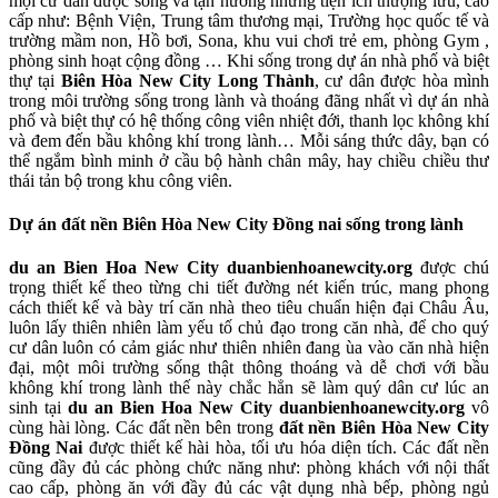
mọi cư dân được sống và tận hưởng những tiện ích thượng lưu, cao
cấp như: Bệnh Viện, Trung tâm thương mại, Trường học quốc tế và
trường mầm non, Hồ bơi, Sona, khu vui chơi trẻ em, phòng Gym ,
phòng sinh hoạt cộng đồng … Khi sống trong dự án nhà phố và biệt
thự tại
Biên Hòa New City Long Thành
, cư dân được hòa mình
trong môi trường sống trong lành và thoáng đãng nhất vì dự án nhà
phố và biệt thự có hệ thống công viên nhiệt đới, thanh lọc không khí
và đem đến bầu không khí trong lành… Mỗi sáng thức dây, bạn có
thể ngắm bình minh ở cầu bộ hành chân mây, hay chiều chiều thư
thái tản bộ trong khu công viên.
Dự án đất nền Biên Hòa New City Đồng nai sống trong lành
du an Bien Hoa New City duanbienhoanewcity.org
được chú
trọng thiết kế theo từng chi tiết đường nét kiến trúc, mang phong
cách thiết kế và bày trí căn nhà theo tiêu chuẩn hiện đại Châu Âu,
luôn lấy thiên nhiên làm yếu tố chủ đạo trong căn nhà, để cho quý
cư dân luôn có cảm giác như thiên nhiên đang ùa vào căn nhà hiện
đại, một môi trường sống thật thông thoáng và dễ chơi với bầu
không khí trong lành thế này chắc hẳn sẽ làm quý dân cư lúc an
sinh tại
du an Bien Hoa New City duanbienhoanewcity.org
vô
cùng hài lòng. Các đất nền bên trong
đất nền Biên Hòa New City
Đồng Nai
được thiết kế hài hòa, tối ưu hóa diện tích. Các đất nền
cũng đầy đủ các phòng chức năng như: phòng khách với nội thất
cao cấp, phòng ăn với đầy đủ các vật dụng nhà bếp, phòng ngủ