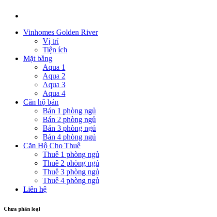
Vinhomes Golden River
Vị trí
Tiện ích
Mặt bằng
Aqua 1
Aqua 2
Aqua 3
Aqua 4
Căn hộ bán
Bán 1 phòng ngủ
Bán 2 phòng ngủ
Bán 3 phòng ngủ
Bán 4 phòng ngủ
Căn Hộ Cho Thuê
Thuê 1 phòng ngủ
Thuê 2 phòng ngủ
Thuê 3 phòng ngủ
Thuê 4 phòng ngủ
Liên hệ
Chưa phân loại