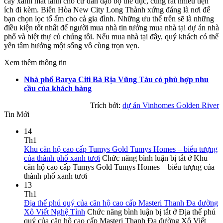
cây xanh mát lành cho cư dân dạo bộ thể dục, cùng rất nhiều tiện
ích đi kèm. Biên Hòa New City Long Thành xứng đáng là nơi để
bạn chọn lọc tổ ấm cho cả gia đình. Những ưu thế trên sẽ là những
điều kiện tốt nhất để người mua nhà tin tưởng mua nhà tại dự án nhà
phố và biệt thự củ chúng tôi. Nếu mua nhà tại đây, quý khách có thể
yên tâm hưởng một sống vô cùng trọn vẹn.
Xem thêm thông tin
Nhà phố Barya Citi Bà Rịa Vũng Tàu có phù hợp nhu
cầu của khách hàng
Trích bởi:
dự án Vinhomes Golden River
Tin Mới
14
Th1
Khu căn hộ cao cấp Tumys Gold Tumys Homes – biểu tượng
của thành phố xanh tươi
Chức năng bình luận bị tắt
ở Khu
căn hộ cao cấp Tumys Gold Tumys Homes – biểu tượng của
thành phố xanh tươi
13
Th1
Địa thế phú quý của căn hộ cao cấp Masteri Thanh Đa đường
Xô Viết Nghệ Tỉnh
Chức năng bình luận bị tắt
ở Địa thế phú
quý của căn hộ cao cấp Masteri Thanh Đa đường Xô Viết