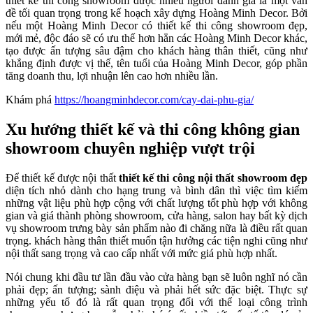
thiết kế thi công showroom được nhiều người đánh giá là một vấn
đề tối quan trọng trong kế hoạch xây dựng Hoàng Minh Decor. Bởi
nếu một Hoàng Minh Decor có thiết kế thi công showroom đẹp,
mới mẻ, độc đáo sẽ có ưu thế hơn hẳn các Hoàng Minh Decor khác,
tạo được ấn tượng sâu đậm cho khách hàng thân thiết, cũng như
khẳng định được vị thế, tên tuổi của Hoàng Minh Decor, góp phần
tăng doanh thu, lợi nhuận lên cao hơn nhiều lần.
Khám phá
https://hoangminhdecor.com/cay-dai-phu-gia/
Xu hướng thiết kế và thi công không gian
showroom chuyên nghiệp vượt trội
Để thiết kế được nội thất
thiết kế thi công nội thất showroom đẹp
diện tích nhỏ dành cho hạng trung và bình dân thì việc tìm kiếm
những vật liệu phù hợp cộng với chất lượng tốt phù hợp với không
gian và giá thành phòng showroom, cửa hàng, salon hay bất kỳ dịch
vụ showroom trưng bày sản phẩm nào đi chăng nữa là điều rất quan
trọng. khách hàng thân thiết muốn tận hưởng các tiện nghi cũng như
nội thất sang trọng và cao cấp nhất với mức giá phù hợp nhất.
Nói chung khi đầu tư lần đầu vào cửa hàng bạn sẽ luôn nghĩ nó cần
phải đẹp; ấn tượng; sành điệu và phải hết sức đặc biệt. Thực sự
những yếu tố đó là rất quan trọng đối với thể loại công trình