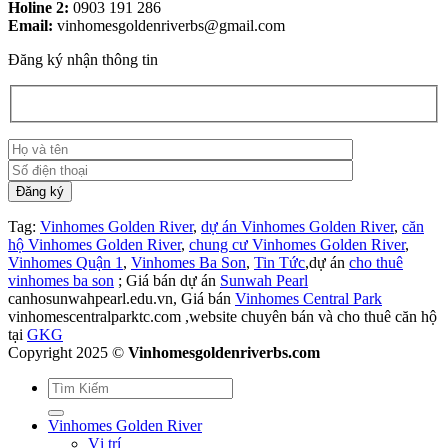
Holine 2:
0903 191 286
Email:
vinhomesgoldenriverbs@gmail.com
Đăng ký nhận thông tin
Tag:
Vinhomes Golden River
,
dự án Vinhomes Golden River
,
căn
hộ Vinhomes Golden River
,
chung cư Vinhomes Golden River
,
Vinhomes Quận 1
,
Vinhomes Ba Son
,
Tin Tức
,dự án
cho thuê
vinhomes ba son
; Giá bán dự án
Sunwah Pearl
canhosunwahpearl.edu.vn, Giá bán
Vinhomes Central Park
vinhomescentralparktc.com ,website chuyên bán và cho thuê căn hộ
tại
GKG
Copyright 2025 ©
Vinhomesgoldenriverbs.com
Vinhomes Golden River
Vị trí