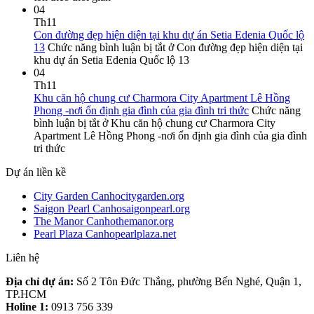
04
Th11
Con đường đẹp hiện diện tại khu dự án Setia Edenia Quốc lộ
13
Chức năng bình luận bị tắt
ở Con đường đẹp hiện diện tại
khu dự án Setia Edenia Quốc lộ 13
04
Th11
Khu căn hộ chung cư Charmora City Apartment Lê Hồng
Phong -nơi ổn định gia đình của gia đình tri thức
Chức năng
bình luận bị tắt
ở Khu căn hộ chung cư Charmora City
Apartment Lê Hồng Phong -nơi ổn định gia đình của gia đình
tri thức
Dự án liền kề
City Garden Canhocitygarden.org
Saigon Pearl Canhosaigonpearl.org
The Manor Canhothemanor.org
Pearl Plaza Canhopearlplaza.net
Liên hệ
Địa chỉ dự án:
Số 2 Tôn Đức Thắng, phường Bến Nghé, Quận 1,
TP.HCM
Holine 1:
0913 756 339