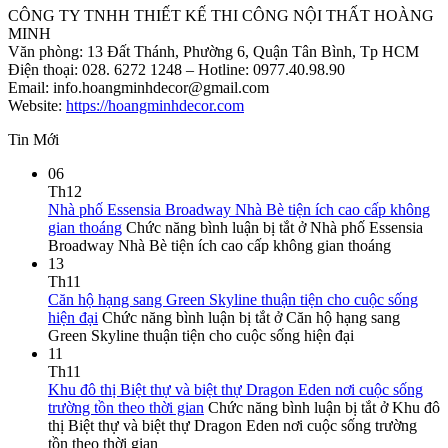
CÔNG TY TNHH THIẾT KẾ THI CÔNG NỘI THẤT HOÀNG
MINH
Văn phòng: 13 Đất Thánh, Phường 6, Quận Tân Bình, Tp HCM
Điện thoại: 028. 6272 1248 – Hotline: 0977.40.98.90
Email: info.hoangminhdecor@gmail.com
Website:
https://hoangminhdecor.com
Tin Mới
06
Th12
Nhà phố Essensia Broadway Nhà Bè tiện ích cao cấp không
gian thoáng
Chức năng bình luận bị tắt
ở Nhà phố Essensia
Broadway Nhà Bè tiện ích cao cấp không gian thoáng
13
Th11
Căn hộ hạng sang Green Skyline thuận tiện cho cuộc sống
hiện đại
Chức năng bình luận bị tắt
ở Căn hộ hạng sang
Green Skyline thuận tiện cho cuộc sống hiện đại
11
Th11
Khu đô thị Biệt thự và biệt thự Dragon Eden nơi cuộc sống
trường tồn theo thời gian
Chức năng bình luận bị tắt
ở Khu đô
thị Biệt thự và biệt thự Dragon Eden nơi cuộc sống trường
tồn theo thời gian