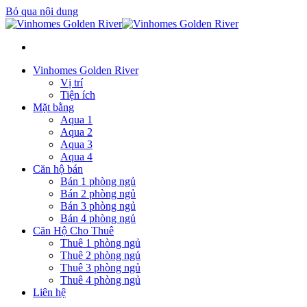
Bỏ qua nội dung
Vinhomes Golden River
Vị trí
Tiện ích
Mặt bằng
Aqua 1
Aqua 2
Aqua 3
Aqua 4
Căn hộ bán
Bán 1 phòng ngủ
Bán 2 phòng ngủ
Bán 3 phòng ngủ
Bán 4 phòng ngủ
Căn Hộ Cho Thuê
Thuê 1 phòng ngủ
Thuê 2 phòng ngủ
Thuê 3 phòng ngủ
Thuê 4 phòng ngủ
Liên hệ