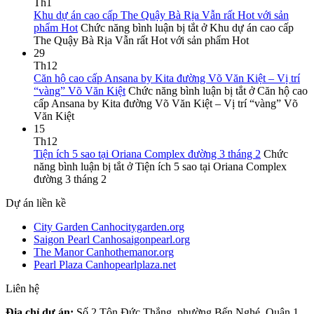
Th1
Khu dự án cao cấp The Quậy Bà Rịa Vẫn rất Hot với sản
phẩm Hot
Chức năng bình luận bị tắt
ở Khu dự án cao cấp
The Quậy Bà Rịa Vẫn rất Hot với sản phẩm Hot
29
Th12
Căn hộ cao cấp Ansana by Kita đường Võ Văn Kiệt – Vị trí
“vàng” Võ Văn Kiệt
Chức năng bình luận bị tắt
ở Căn hộ cao
cấp Ansana by Kita đường Võ Văn Kiệt – Vị trí “vàng” Võ
Văn Kiệt
15
Th12
Tiện ích 5 sao tại Oriana Complex đường 3 tháng 2
Chức
năng bình luận bị tắt
ở Tiện ích 5 sao tại Oriana Complex
đường 3 tháng 2
Dự án liền kề
City Garden Canhocitygarden.org
Saigon Pearl Canhosaigonpearl.org
The Manor Canhothemanor.org
Pearl Plaza Canhopearlplaza.net
Liên hệ
Địa chỉ dự án:
Số 2 Tôn Đức Thắng, phường Bến Nghé, Quận 1,