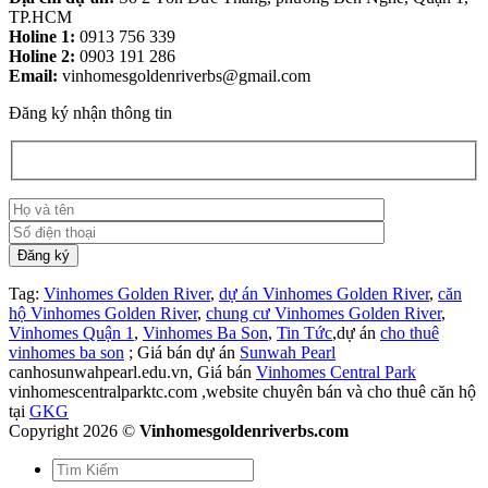
TP.HCM
Holine 1:
0913 756 339
Holine 2:
0903 191 286
Email:
vinhomesgoldenriverbs@gmail.com
Đăng ký nhận thông tin
Tag:
Vinhomes Golden River
,
dự án Vinhomes Golden River
,
căn
hộ Vinhomes Golden River
,
chung cư Vinhomes Golden River
,
Vinhomes Quận 1
,
Vinhomes Ba Son
,
Tin Tức
,dự án
cho thuê
vinhomes ba son
; Giá bán dự án
Sunwah Pearl
canhosunwahpearl.edu.vn, Giá bán
Vinhomes Central Park
vinhomescentralparktc.com ,website chuyên bán và cho thuê căn hộ
tại
GKG
Copyright 2026 ©
Vinhomesgoldenriverbs.com