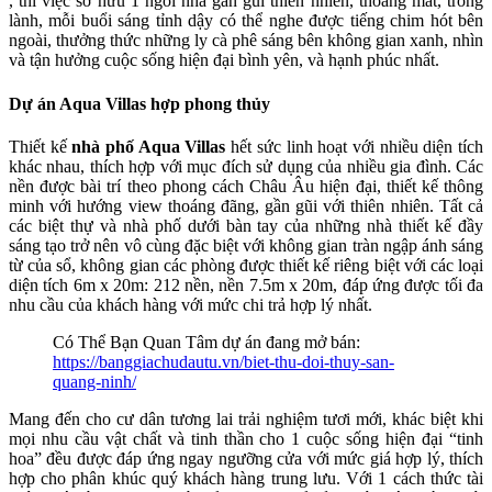
, thì việc sở hữu 1 ngôi nhà gần gũi thiên nhiên, thoáng mát, trong
lành, mỗi buổi sáng tỉnh dậy có thể nghe được tiếng chim hót bên
ngoài, thưởng thức những ly cà phê sáng bên không gian xanh, nhìn
và tận hưởng cuộc sống hiện đại bình yên, và hạnh phúc nhất.
Dự án Aqua Villas hợp phong thủy
Thiết kế
nhà phố Aqua Villas
hết sức linh hoạt với nhiều diện tích
khác nhau, thích hợp với mục đích sử dụng của nhiều gia đình. Các
nền được bài trí theo phong cách Châu Âu hiện đại, thiết kế thông
minh với hướng view thoáng đãng, gần gũi với thiên nhiên. Tất cả
các biệt thự và nhà phố dưới bàn tay của những nhà thiết kế đầy
sáng tạo trở nên vô cùng đặc biệt với không gian tràn ngập ánh sáng
từ của sổ, không gian các phòng được thiết kế riêng biệt với các loại
diện tích 6m x 20m: 212 nền, nền 7.5m x 20m, đáp ứng được tối đa
nhu cầu của khách hàng với mức chi trả hợp lý nhất.
Có Thể Bạn Quan Tâm dự án đang mở bán:
https://banggiachudautu.vn/biet-thu-doi-thuy-san-
quang-ninh/
Mang đến cho cư dân tương lai trải nghiệm tươi mới, khác biệt khi
mọi nhu cầu vật chất và tinh thần cho 1 cuộc sống hiện đại “tinh
hoa” đều được đáp ứng ngay ngưỡng cửa với mức giá hợp lý, thích
hợp cho phân khúc quý khách hàng trung lưu. Với 1 cách thức tài