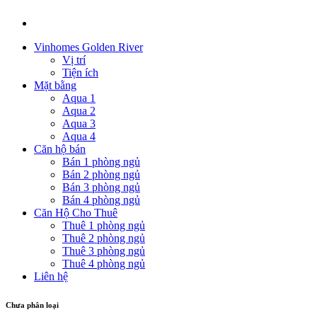
Vinhomes Golden River
Vị trí
Tiện ích
Mặt bằng
Aqua 1
Aqua 2
Aqua 3
Aqua 4
Căn hộ bán
Bán 1 phòng ngủ
Bán 2 phòng ngủ
Bán 3 phòng ngủ
Bán 4 phòng ngủ
Căn Hộ Cho Thuê
Thuê 1 phòng ngủ
Thuê 2 phòng ngủ
Thuê 3 phòng ngủ
Thuê 4 phòng ngủ
Liên hệ
Chưa phân loại