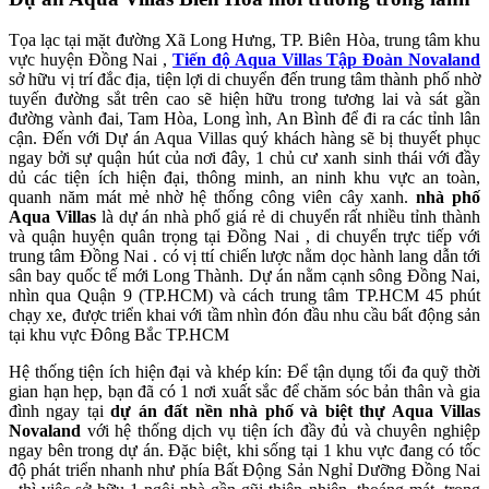
Tọa lạc tại mặt đường Xã Long Hưng, TP. Biên Hòa, trung tâm khu
vực huyện Đồng Nai ,
Tiến độ Aqua Villas Tập Đoàn Novaland
sở hữu vị trí đắc địa, tiện lợi di chuyển đến trung tâm thành phố nhờ
tuyến đường sắt trên cao sẽ hiện hữu trong tương lai và sát gần
đường vành đai, Tam Hòa, Long ình, An Bình để đi ra các tỉnh lân
cận. Đến với Dự án Aqua Villas quý khách hàng sẽ bị thuyết phục
ngay bởi sự quận hút của nơi đây, 1 chủ cư xanh sinh thái với đầy
dủ các tiện ích hiện đại, thông minh, an ninh khu vực an toàn,
quanh năm mát mẻ nhờ hệ thống công viên cây xanh.
nhà phố
Aqua Villas
là dự án nhà phố giá rẻ di chuyển rất nhiều tỉnh thành
và quận huyện quân trọng tại Đồng Nai , di chuyển trực tiếp với
trung tâm Đồng Nai . có vị ttí chiến lược nằm dọc hành lang dẫn tới
sân bay quốc tế mới Long Thành. Dự án nằm cạnh sông Đồng Nai,
nhìn qua Quận 9 (TP.HCM) và cách trung tâm TP.HCM 45 phút
chạy xe, được triển khai với tầm nhìn đón đầu nhu cầu bất động sản
tại khu vực Đông Bắc TP.HCM
Hệ thống tiện ích hiện đại và khép kín: Để tận dụng tối đa quỹ thời
gian hạn hẹp, bạn đã có 1 nơi xuất sắc để chăm sóc bản thân và gia
đình ngay tại
dự án đất nền nhà phố và biệt thự Aqua Villas
Novaland
với hệ thống dịch vụ tiện ích đầy đủ và chuyên nghiệp
ngay bên trong dự án. Đặc biệt, khi sống tại 1 khu vực đang có tốc
độ phát triển nhanh như phía Bất Động Sản Nghỉ Dưỡng Đồng Nai