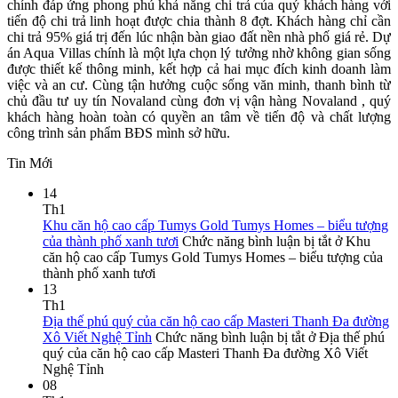
chính đáp ứng phong phú khả năng chi trả của quý khách hàng với
tiến độ chi trả linh hoạt được chia thành 8 đợt. Khách hàng chỉ cần
chi trả 95% giá trị đến lúc nhận bàn giao đất nền nhà phố giá rẻ. Dự
án Aqua Villas chính là một lựa chọn lý tưởng nhờ không gian sống
được thiết kế thông minh, kết hợp cả hai mục đích kinh doanh làm
việc và an cư. Cùng tận hưởng cuộc sống văn minh, thanh bình từ
chủ đầu tư uy tín Novaland cùng đơn vị vận hàng Novaland , quý
khách hàng hoàn toàn có quyền an tâm về tiến độ và chất lượng
công trình sản phẩm BĐS mình sở hữu.
Tin Mới
14
Th1
Khu căn hộ cao cấp Tumys Gold Tumys Homes – biểu tượng
của thành phố xanh tươi
Chức năng bình luận bị tắt
ở Khu
căn hộ cao cấp Tumys Gold Tumys Homes – biểu tượng của
thành phố xanh tươi
13
Th1
Địa thế phú quý của căn hộ cao cấp Masteri Thanh Đa đường
Xô Viết Nghệ Tỉnh
Chức năng bình luận bị tắt
ở Địa thế phú
quý của căn hộ cao cấp Masteri Thanh Đa đường Xô Viết
Nghệ Tỉnh
08