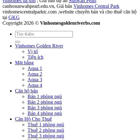
vinhomes ba son
; Giá bán dự án
Sunwah Pearl
canhosunwahpearl.edu.vn, Giá bán
Vinhomes Central Park
vinhomescentralparktc.com ,website chuyên bán và cho thuê căn hộ
tại
GKG
Copyright 2026 ©
Vinhomesgoldenriverbs.com
Vinhomes Golden River
Vị trí
Tiện ích
Mặt bằng
Aqua 1
Aqua 2
Aqua 3
Aqua 4
Căn hộ bán
Bán 1 phòng ngủ
Bán 2 phòng ngủ
Bán 3 phòng ngủ
Bán 4 phòng ngủ
Căn Hộ Cho Thuê
Thuê 1 phòng ngủ
Thuê 2 phòng ngủ
Thuê 3 phòng ngủ