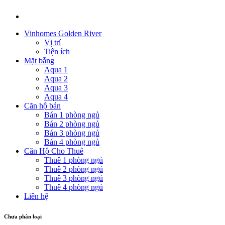
Vinhomes Golden River
Vị trí
Tiện ích
Mặt bằng
Aqua 1
Aqua 2
Aqua 3
Aqua 4
Căn hộ bán
Bán 1 phòng ngủ
Bán 2 phòng ngủ
Bán 3 phòng ngủ
Bán 4 phòng ngủ
Căn Hộ Cho Thuê
Thuê 1 phòng ngủ
Thuê 2 phòng ngủ
Thuê 3 phòng ngủ
Thuê 4 phòng ngủ
Liên hệ
Chưa phân loại