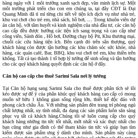
hàng ngày với 1 môi trường xanh sạch đẹp, văn minh lịch sự. Một
môi trường phát triển cho con em chúng ta, tại đây CĐT là Đại
Quang Minh đã tỉ mỉ từng chi tiết về tiện ích dịch vụ như nhà trẻ,
khu vui chơi cho trẻ em, nhà sách, hồ bơi, … Trong khuôn viên dự
án căn hộ, với tâm huyết và kinh nghiệm của nhà đầu tư, các căn hộ
cao cấp đều được hưởng các tiện ích sang trọng và cao cấp như
công viên, Sảnh đón , Hồ bơi, Đường chạy bộ Pit, Khu thương mại,
chuỗi các cửa hàng tiện ích. Bên cạnh đó trên sân thượng, quý
khách hàng còn được tận hưởng các khu chăm sóc sức khỏe, nhà
hàng, các quán café, Bar, BBQ, khu vui chơi trẻ em, khu thiền trên
không. Tất cả tạo thành 1 tổ hợp lý tưởng để sinh sống và tận hưởng
cho các quý khách hàng quyết định các căn hộ ở đây.
Căn hộ cao cấp cho thuê Sarimi Sala nơi lý tưởng
Tại Căn hộ hạng sang Sarimi Sala cho thuê được phân tích sẽ lôi
kéo được sự để ý của phân khúc quý khách hàng cao cấp có mong
muốn sở hữu 1 không gian sống rộng lớn, thiết kế độc đáo với
phong cách châu Âu. Với những sản phẩm đèn trang trí phòng ngủ
chất lượng nhất, uy tính nhất, đa dạng các sản phẩm luôn sãn sàng
phục vụ tất cả khách hàng.Chúng tôi sẽ luôn cung cấp cho quý
khách hàng những tin tức tốt nhất, mới nhất và xác thực nhất cho
bạn cũng như gia đình có thể tham khảo tin tức và giúp bạn tìm
kiếm được sản phẩm ưng ý dành cho mình. Sản phẩm này càng