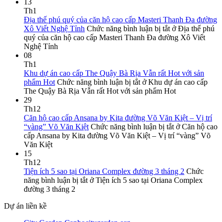
13
Th1
Địa thế phú quý của căn hộ cao cấp Masteri Thanh Đa đường
Xô Viết Nghệ Tỉnh
Chức năng bình luận bị tắt
ở Địa thế phú
quý của căn hộ cao cấp Masteri Thanh Đa đường Xô Viết
Nghệ Tỉnh
08
Th1
Khu dự án cao cấp The Quậy Bà Rịa Vẫn rất Hot với sản
phẩm Hot
Chức năng bình luận bị tắt
ở Khu dự án cao cấp
The Quậy Bà Rịa Vẫn rất Hot với sản phẩm Hot
29
Th12
Căn hộ cao cấp Ansana by Kita đường Võ Văn Kiệt – Vị trí
“vàng” Võ Văn Kiệt
Chức năng bình luận bị tắt
ở Căn hộ cao
cấp Ansana by Kita đường Võ Văn Kiệt – Vị trí “vàng” Võ
Văn Kiệt
15
Th12
Tiện ích 5 sao tại Oriana Complex đường 3 tháng 2
Chức
năng bình luận bị tắt
ở Tiện ích 5 sao tại Oriana Complex
đường 3 tháng 2
Dự án liền kề