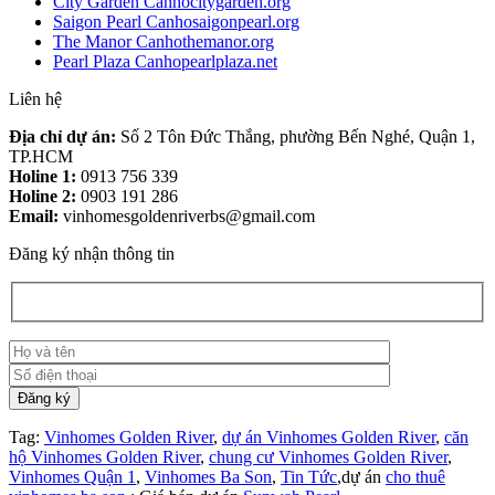
City Garden Canhocitygarden.org
Saigon Pearl Canhosaigonpearl.org
The Manor Canhothemanor.org
Pearl Plaza Canhopearlplaza.net
Liên hệ
Địa chỉ dự án:
Số 2 Tôn Đức Thắng, phường Bến Nghé, Quận 1,
TP.HCM
Holine 1:
0913 756 339
Holine 2:
0903 191 286
Email:
vinhomesgoldenriverbs@gmail.com
Đăng ký nhận thông tin
Tag:
Vinhomes Golden River
,
dự án Vinhomes Golden River
,
căn
hộ Vinhomes Golden River
,
chung cư Vinhomes Golden River
,
Vinhomes Quận 1
,
Vinhomes Ba Son
,
Tin Tức
,dự án
cho thuê