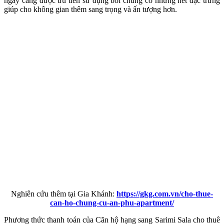
ngày càng được ưu tiên sử dụng bởi chúng có những nét đặc trưng
giúp cho không gian thêm sang trọng và ấn tượng hơn.
Nghiên cứu thêm tại Gia Khánh:
https://gkg.com.vn/cho-thue-
can-ho-chung-cu-an-phu-apartment/
Phương thức thanh toán của Căn hộ hạng sang Sarimi Sala cho thuê