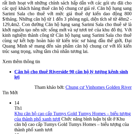
rất linh hoạt với những chính sách hấp dẫn với các gói ưu đãi cho
các quý khách hàng thuê căn hộ chung cư giá rẻ. Căn hộ hạng sang
Sarimi Sala cho thuê với mức giá thuê dự kiến dao động 800
$/tháng. Những căn hộ từ 1 đến 3 phòng ngủ, diện tích sẽ từ 48m2 -
129,4m2. Con đường Căn hộ hạng sang Sarimi Sala cho thuê sẽ là
khởi nguồn tạo nên sức sống mới và sự tươi trẻ của khu đô thị. Với
kinh nghiệm thành công từ Căn hộ hạng sang Sarimi Sala cho thuê
cùng sự kết hợp hoàn hảo từ kiến trúc sư hàng đầu thế giới, Đại
Quang Minh sẽ mang đến sản phẩm căn hộ chung cư với lối kiến
trúc sang trọng, xứng tầm chủ nhân tương lai.
Xem thêm thông tin
Căn hộ cho thuê Riverside 90 căn hộ lý tưởng kênh sinh
lợi
Tham khảo bởi:
Chung cư Vinhomes Golden River
Tin Mới
14
Th1
Khu căn hộ cao cấp Tumys Gold Tumys Homes – biểu tượng
của thành phố xanh tươi
Chức năng bình luận bị tắt
ở Khu
căn hộ cao cấp Tumys Gold Tumys Homes – biểu tượng của
thành phố xanh tươi