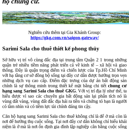
hộ chung cư.
Nghiên cứu thêm tại Gia Khánh Group:
https://gkg.com.vn/saigon-gateway/
Sarimi Sala cho thuê thiết kế phong thủy
Sở hữu vị trí vô cùng đắc địa tại trung tâm Quận 2 1 trong những
quận trẻ nhiều tiềm năng phát triển cả về kinh tế – xã hội và giao
thông. Đây là quận trọng điểm và chiến lược của Tp.Hồ Chí Minh
với hạ tầng cơ sở đồng bộ sống tại đây cư dân được hưởng trọn vẹn
những dịch vụ cao cấp. Điểm đặc trưng của dự án bất động sản
chính là sự thông minh trong thiết kế mặt bằng chi tiết
chung cư
hạng sang Sarimi Sala cho thuê GKG
. Với vị trí địa lý như thế, ta
hiểu được vì sao các chuyên gia bất động sản lại phân tích nó là
vùng đất vàng, vùng đất đắc địa hái ra tiền và chứng tỏ bạn là người
có tầm nhìn và có tiềm lực tài chính đáng tin cậy.
Căn hộ hạng sang Sarimi Sala cho thuê không chỉ là để ở mà còn là
nơi để hưởng thụ cuộc sống. Tại nơi đây cư dân không chỉ hiểu khái
niệm là ở mà là nơi ổn định gia đình lập nghiệp cân bằng cuộc sống